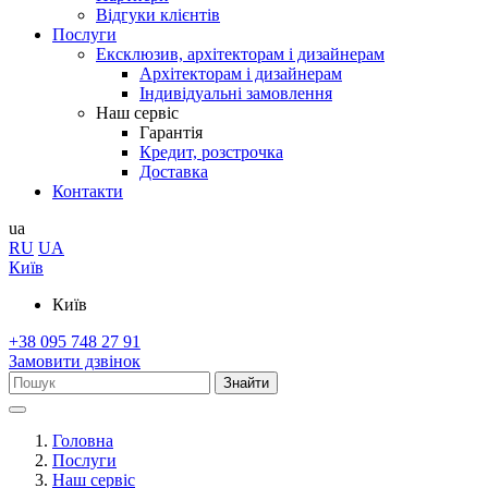
Відгуки клієнтів
Послуги
Ексклюзив, архітекторам і дизайнерам
Архітекторам і дизайнерам
Індивідуальні замовлення
Наш сервіс
Гарантія
Кредит, розстрочка
Доставка
Контакти
ua
RU
UA
Київ
Київ
+38 095 748 27 91
Замовити дзвінок
Знайти
Головна
Послуги
Наш сервіс