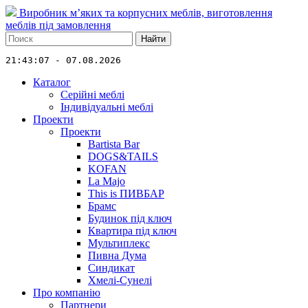
Виробник м’яких та корпусних меблів, виготовлення
меблів під замовлення
Найти
21:43:07 - 07.08.2026
Каталог
Серійні меблі
Індивідуальні меблі
Проекти
Проекти
Bartista Bar
DOGS&TAILS
KOFAN
La Majo
This is ПИВБАР
Брамс
Будинок під ключ
Квартира під ключ
Мультиплекс
Пивна Дума
Синдикат
Хмелі-Сунелі
Про компанію
Партнери