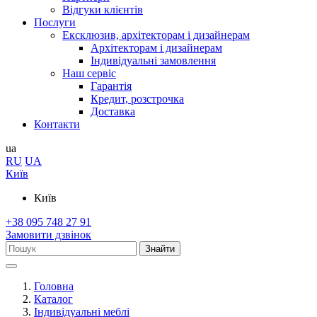
Відгуки клієнтів
Послуги
Ексклюзив, архітекторам і дизайнерам
Архітекторам і дизайнерам
Індивідуальні замовлення
Наш сервіс
Гарантія
Кредит, розстрочка
Доставка
Контакти
ua
RU
UA
Київ
Київ
+38 095 748 27 91
Замовити дзвінок
Знайти
Головна
Каталог
Індивідуальні меблі