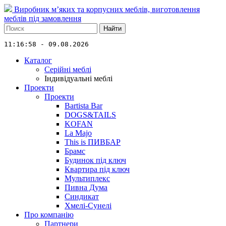
Виробник м’яких та корпусних меблів, виготовлення
меблів під замовлення
Найти
11:16:58 - 09.08.2026
Каталог
Серійні меблі
Індивідуальні меблі
Проекти
Проекти
Bartista Bar
DOGS&TAILS
KOFAN
La Majo
This is ПИВБАР
Брамс
Будинок під ключ
Квартира під ключ
Мультиплекс
Пивна Дума
Синдикат
Хмелі-Сунелі
Про компанію
Партнери