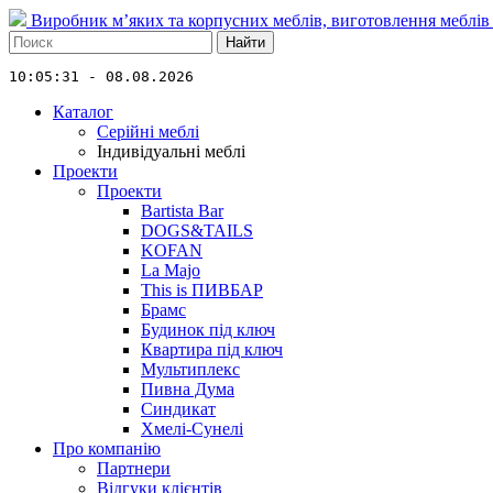
Виробник м’яких та корпусних меблів, виготовлення меблів
Найти
10:05:31 - 08.08.2026
Каталог
Серійні меблі
Індивідуальні меблі
Проекти
Проекти
Bartista Bar
DOGS&TAILS
KOFAN
La Majo
This is ПИВБАР
Брамс
Будинок під ключ
Квартира під ключ
Мультиплекс
Пивна Дума
Синдикат
Хмелі-Сунелі
Про компанію
Партнери
Відгуки клієнтів