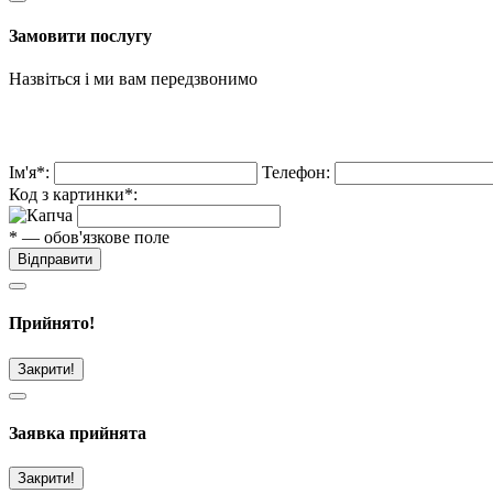
Замовити послугу
Назвіться і ми вам передзвонимо
Ім'я*:
Телефон:
Код з картинки*:
* — обов'язкове поле
Відправити
Прийнято!
Закрити!
Заявка прийнята
Закрити!