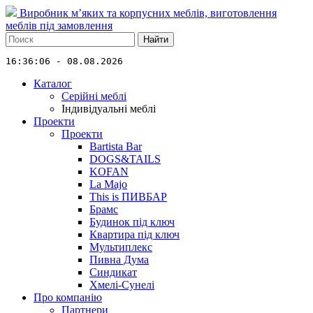
Виробник м’яких та корпусних меблів, виготовлення
меблів під замовлення
Найти
16:36:06 - 08.08.2026
Каталог
Серійні меблі
Індивідуальні меблі
Проекти
Проекти
Bartista Bar
DOGS&TAILS
KOFAN
La Majo
This is ПИВБАР
Брамс
Будинок під ключ
Квартира під ключ
Мультиплекс
Пивна Дума
Синдикат
Хмелі-Сунелі
Про компанію
Партнери