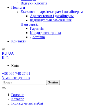
Відгуки клієнтів
Послуги
Ексклюзив, архітекторам і дизайнерам
Архітекторам і дизайнерам
Індивідуальні замовлення
Наш сервіс
Гарантія
Кредит, розстрочка
Доставка
Контакти
ua
RU
UA
Київ
Київ
+38 095 748 27 91
Замовити дзвінок
Знайти
Головна
Каталог
Індивідуальні меблі