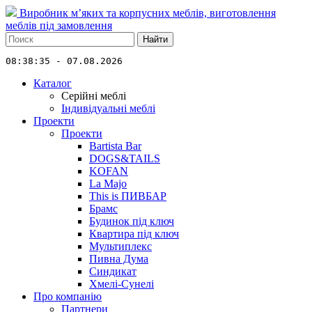
Виробник м’яких та корпусних меблів, виготовлення
меблів під замовлення
Найти
08:38:35 - 07.08.2026
Каталог
Серійні меблі
Індивідуальні меблі
Проекти
Проекти
Bartista Bar
DOGS&TAILS
KOFAN
La Majo
This is ПИВБАР
Брамс
Будинок під ключ
Квартира під ключ
Мультиплекс
Пивна Дума
Синдикат
Хмелі-Сунелі
Про компанію
Партнери