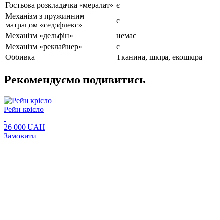
Гостьова розкладачка «мералат»
є
Механізм з пружинним
є
матрацом «седофлекс»
Механізм «дельфін»
немає
Механізм «реклайнер»
є
Оббивка
Тканина, шкіра, екошкіра
Рекомендуємо подивитись
Рейн крісло
26 000 UAH
Замовити