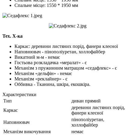
Спальне місце: 1550 * 1950 мм
Тех. Х-ка
Каркас: деревини листяних порід, фанери клеєної
Наповнювач - пінополіуретан, холлофайбер
Викатний м-м - немає
Гостьова розкладачка «мералат» - є
Механізм з пружинним матрацом «седафлекс» - є
Механізм «дельфін» - немає
Механізм «реклайнер» - є
Оббивка - Тканина, шкіра, екошкіра.
Характеристики
Тип
диван прямий
деревини листяних порід,
Каркас
фанери клеєної
пінополіуретан,
Наповнювач
холлофайбер
Механізм викочування
немає