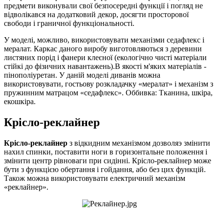
предмети виконували свої безпосередні функції і погляд не
відволікався на додатковий декор, досягти просторової
свободи і граничної функціональності.
У моделі, можливо, використовувати механізми седафлекс і
мералат. Каркас даного виробу виготовляються з деревини
листяних порід і фанери клеєної (екологічно чисті матеріали
стійкі до фізичних навантажень).В якості м'яких матеріалів -
пінополіуретан. У даній моделі диванів можна
використовувати, гостьову розкладачку «мералат» і механізм з
пружинним матрацом «седафлекс». Оббивка: Тканина, шкіра,
екошкіра.
Крісло-реклайнер
Крісло-реклайнер
з відкидним механізмом дозволяэ змінити
нахил спинки, поставити ноги в горизонтальне положення і
змінити центр рівноваги при сидінні. Крісло-реклайнер може
бути з функцією обертання і гойдання, або без цих функцій.
Також можна використовувати електричний механізм
«реклайнер».