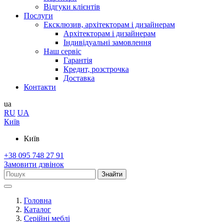
Відгуки клієнтів
Послуги
Ексклюзив, архітекторам і дизайнерам
Архітекторам і дизайнерам
Індивідуальні замовлення
Наш сервіс
Гарантія
Кредит, розстрочка
Доставка
Контакти
ua
RU
UA
Київ
Київ
+38 095 748 27 91
Замовити дзвінок
Знайти
Головна
Каталог
Серійні меблі