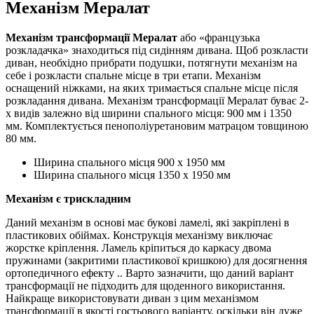
Механізм Мералат
Механізм трансформації Мералат
або «французька
розкладачка» знаходиться під сидінням дивана. Щоб розкласти
диван, необхідно прибрати подушки, потягнути механізм на
себе і розкласти спальне місце в три етапи. Механізм
оснащений ніжками, на яких тримається спальне місце після
розкладання дивана. Механізм трансформації Мералат буває 2-
х видів залежно від ширини спального місця: 900 мм і 1350
мм. Комплектується пенополіуретановим матрацом товщиною
80 мм.
Ширина спального місця 900 х 1950 мм
Ширина спального місця 1350 х 1950 мм
Механізм є трискладним
Даний механізм в основі має букові ламелі, які закріплені в
пластикових обіймах. Конструкція механізму виключає
жорстке кріплення. Ламель кріпиться до каркасу двома
пружинами (закритими пластикової кришкою) для досягнення
ортопедичного ефекту .. Варто зазначити, що даний варіант
трансформації не підходить для щоденного використання.
Найкраще використовувати диван з цим механізмом
трансформації в якості гостьового варіанту, оскільки він дуже