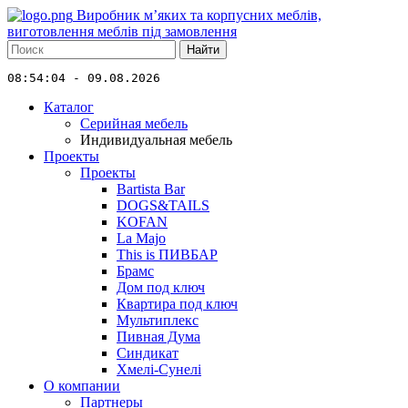
Виробник м’яких та корпусних меблів,
виготовлення меблів під замовлення
Найти
08:54:04 - 09.08.2026
Каталог
Серийная мебель
Индивидуальная мебель
Проекты
Проекты
Bartista Bar
DOGS&TAILS
KOFAN
La Majo
This is ПИВБАР
Брамс
Дом под ключ
Квартира под ключ
Мультиплекс
Пивная Дума
Синдикат
Хмелі-Сунелі
О компании
Партнеры