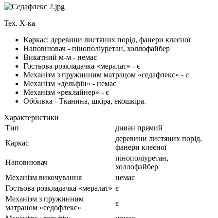
Тех. Х-ка
Каркас: деревини листяних порід, фанери клеєної
Наповнювач - пінополіуретан, холлофайбер
Викатний м-м - немає
Гостьова розкладачка «мералат» - є
Механізм з пружинним матрацом «седафлекс» - є
Механізм «дельфін» - немає
Механізм «реклайнер» - є
Оббивка - Тканина, шкіра, екошкіра.
Характеристики
Тип
диван прямий
деревини листяних порід,
Каркас
фанери клеєної
пінополіуретан,
Наповнювач
холлофайбер
Механізм викочування
немає
Гостьова розкладачка «мералат»
є
Механізм з пружинним
є
матрацом «седофлекс»