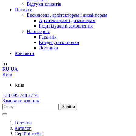
Відгуки клієнтів
Послуги
Ексклюзив, архітекторам і дизайнерам
Архітекторам і дизайнерам
Індивідуальні замовлення
Наш сервіс
Гарантія
Кредит, розстрочка
Доставка
Контакти
ua
RU
UA
Київ
Київ
+38 095 748 27 91
Замовити дзвінок
Знайти
Головна
Каталог
Серійні меблі