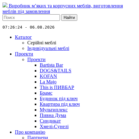
Виробник м’яких та корпусних меблів, виготовлення
меблів під замовлення
Найти
07:26:24 - 06.08.2026
Каталог
Серійні меблі
Індивідуальні меблі
Проекти
Проекти
Bartista Bar
DOGS&TAILS
KOFAN
La Majo
This is ПИВБАР
Брамс
Будинок під ключ
Квартира під ключ
Мультиплекс
Пивна Дума
Синдикат
Хмелі-Сунелі
Про компанію
Партнери