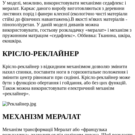
У моделі, можливо, використовувати механізми седафлекс і
мералат. Каркас даного виробу виготовляються з деревини
листяних порід і фанери клеєної (екологічно чисті матеріали
стійкі до фізичних навантажень).В якості м'яких матеріалів -
пінополіуретан. У даній моделі диванів можна
використовувати, гостьову розкладачку «мералат» і механізм з
пружинним матрацом «седафлекс». Оббивка: Тканина, шкіра,
екошкіра.
КРІСЛО-РЕКЛАЙНЕР
Крісло-реклайнер з відкидним механізмом дозволяэ змінити
нахил спинки, поставити ноги в горизонтальне положення і
змінити центр рівноваги при сидінні. Крісло-реклайнер може
бути з функцією обертання і гойдання, або без цих функцій.
Також можна використовувати електричний механізм
«реклайнер».
МЕХАНІЗМ МЕРАЛАТ
Механізм трансформації Мералат або «французька
розкладачка» знаходиться під сидінням дивана. Щоб розкласти