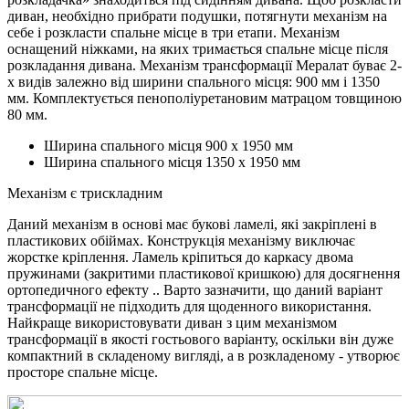
диван, необхідно прибрати подушки, потягнути механізм на
себе і розкласти спальне місце в три етапи. Механізм
оснащений ніжками, на яких тримається спальне місце після
розкладання дивана. Механізм трансформації Мералат буває 2-
х видів залежно від ширини спального місця: 900 мм і 1350
мм. Комплектується пенополіуретановим матрацом товщиною
80 мм.
Ширина спального місця 900 х 1950 мм
Ширина спального місця 1350 х 1950 мм
Механізм є трискладним
Даний механізм в основі має букові ламелі, які закріплені в
пластикових обіймах. Конструкція механізму виключає
жорстке кріплення. Ламель кріпиться до каркасу двома
пружинами (закритими пластикової кришкою) для досягнення
ортопедичного ефекту .. Варто зазначити, що даний варіант
трансформації не підходить для щоденного використання.
Найкраще використовувати диван з цим механізмом
трансформації в якості гостьового варіанту, оскільки він дуже
компактний в складеному вигляді, а в розкладеному - утворює
просторе спальне місце.